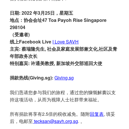
日期: 2022 年3月25日，星期五
地点：协会会址47 Toa Payoh Rise Singapore
298104
（受邀者)
线上Facebook Live
I Love SAVH
主宾: 蔡瑞隆先生, 社会及家庭发展部兼文化,社区及青
年部政务次长
特别嘉宾: 许通美教授, 新加坡外交部巡回大使
捐款热线(Giving.sg):
Giving.sg
我们恳请您参与我们的旅程，通过您的慷慨解囊以支
持这项活动，从而为视障人士社群带来福祉。
所有捐款将享有2.5倍的税收减免。随附
回复表
, 填妥
后，电邮至
tecksan@savh.org.sg
. 。